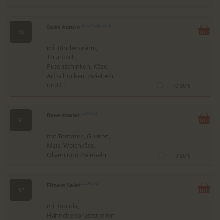
Salat Azzuro
1,2,3,4,5,12,A,C,G
90
mit Rindersalami,
Thunfisch,
Putenschinken, Käse,
Artischocken, Zwiebeln
und Ei
10.00 €
Bauernsalat
1,2,A,C,G
91
mit Tomaten, Gurken,
Mais, Weichkäse,
Oliven und Zwiebeln
9.50 €
Fitness Salat
1,2,A,C,G
92
mit Rucola,
Hähnchenbruststreifen