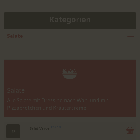
Kategorien
Salate
Salate
Alle Salate mit Dressing nach Wahl und mit
Pizzabrötchen und Kräutercreme
Salat Verde
1,2,A,C,G
73