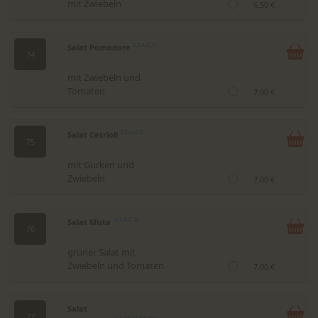
mit Zwiebeln
6.50 €
Salat Pomodore
1,2,A,C,G
74
mit Zwiebeln und
Tomaten
7.00 €
Salat Cetrioli
1,2,A,C,G
75
mit Gurken und
Zwiebeln
7.00 €
Salat Mista
1,2,A,C,G
76
grüner Salat mit
Zwiebeln und Tomaten
7.00 €
Salat
77