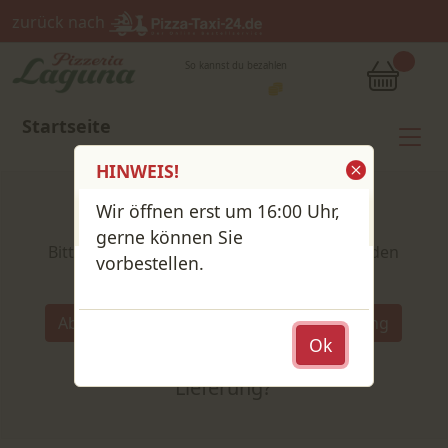
zurück nach
So kannst du bezahlen
Startseite
HINWEIS!
Wir öffnen erst um 16:00 Uhr,
Shop / Speisekarte
gerne können Sie
Bitte wähle deine Produkte und lege sie in den
vorbestellen.
Warenkorb
Wähle:
Abholung
Lieferung
Abholung
Ok
oder
Lieferung?