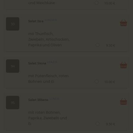
und Weichkäse
10.00 €
Salat Isra
1,2,A,C,D,G
93
mit Thunfisch,
Zwiebeln, Artischocken,
Paprika und Oliven
9.50 €
Salat Siena
1,2,A,C,G
94
mit Putenfleisch, roten
Bohnen und Ei
10.00 €
Salat Milano
1,2,A,C,G
95
mit roten Bohnen,
Paprika, Zwiebeln und
Ei
9.50 €