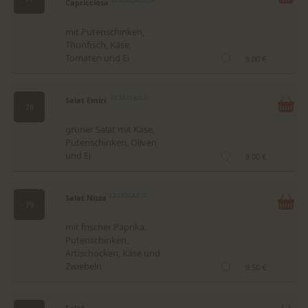
Capricciosa
1,2,3,5,12,A,C,D,G
mit Putenschinken,
Thunfisch, Käse,
Tomaten und Ei
9.00 €
Salat Emiri
1,2,3,5,12,A,C,G
78
grüner Salat mit Käse,
Putenschinken, Oliven
und Ei
9.00 €
Salat Nizza
1,2,3,5,12,A,C,G
79
mit frischer Paprika,
Putenschinken,
Artischocken, Käse und
Zwiebeln
9.50 €
Salat