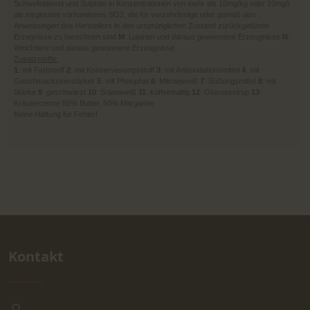
Schwefeldioxid und Sulphite in Konzentrationen von mehr als 10mg/kg oder 10mg/l
als insgesamt vorhandenes SO2, die für verzehrfertige oder gemäß den
Anweisungen des Herstellers in den ursprünglichen Zustand zurückgeführte
Erzegnisse zu berechnen sind
M
: Lupinen und daraus gewonnene Erzeugnisse
N
:
Weichtiere und daraus gewonnene Erzeugnisse
Zusatzstoffe:
1
: mit Farbstoff
2
: mit Konservierungsstoff
3
: mit Antioxidationsmittel
4
: mit
Geschmacksverstärker
5
: mit Phosphat
6
: Milcheiweiß
7
: Süßungsmittel
8
: mit
Stärke
9
: geschwärzt
10
: Sojaeiweiß
11
: koffeinhaltig
12
: Glucosesirup
13
:
Kräutercreme 50% Butter, 50% Margarine
Keine Haftung für Fehler!
Kontakt