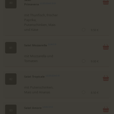
80
Primavera
1,2,3,5,12,A,C,D,G
mit Thunfisch, frischer
Paprika,
Putenschinken, Mais
und Käse
9.50 €
Salat Mozzarella
1,2,A,C,G
81
mit Mozzarella und
Tomaten
9.00 €
Salat Tropicale
1,2,3,5,12,A,C,G
82
mit Putenschinken,
Mais und Ananas
8.50 €
Salat Amore
1,2,A,C,D,G
83