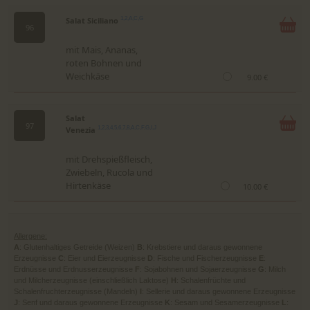
Salat Siciliano
1,2,A,C,G
96
mit Mais, Ananas,
roten Bohnen und
Weichkäse
9.00 €
Salat
97
Venezia
1,2,3,4,5,6,7,8,A,C,F,G,I,J
mit Drehspießfleisch,
Zwiebeln, Rucola und
Hirtenkäse
10.00 €
Allergene:
A
: Glutenhaltiges Getreide (Weizen)
B
: Krebstiere und daraus gewonnene
Erzeugnisse
C
: Eier und Eierzeugnisse
D
: Fische und Fischerzeugnisse
E
:
Erdnüsse und Erdnusserzeugnisse
F
: Sojabohnen und Sojaerzeugnisse
G
: Milch
und Milcherzeugnisse (einschließlich Laktose)
H
: Schalenfrüchte und
Schalenfruchterzeugnisse (Mandeln)
I
: Sellerie und daraus gewonnene Erzeugnisse
J
: Senf und daraus gewonnene Erzeugnisse
K
: Sesam und Sesamerzeugnisse
L
: