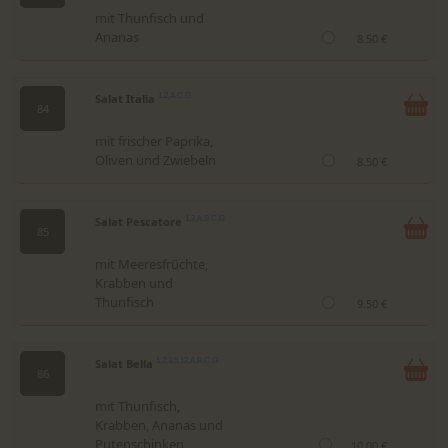
mit Thunfisch und
Ananas
8.50 €
Salat Italia
1,2,A,C,G
84
mit frischer Paprika,
Oliven und Zwiebeln
8.50 €
Salat Pescatore
1,2,A,B,C,G
85
mit Meeresfrüchte,
Krabben und
Thunfisch
9.50 €
Salat Bella
1,2,3,5,12,A,B,C,G
86
mit Thunfisch,
Krabben, Ananas und
Putenschinken
10.00 €