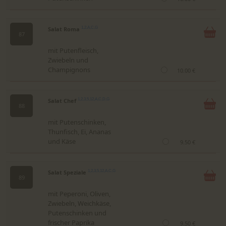
Salat Roma
1,2,A,C,G
87
mit Putenfleisch,
Zwiebeln und
Champignons
10.00 €
Salat Chef
1,2,3,5,12,A,C,D,G
88
mit Putenschinken,
Thunfisch, Ei, Ananas
und Käse
9.50 €
Salat Speziale
1,2,3,5,12,A,C,G
89
mit Peperoni, Oliven,
Zwiebeln, Weichkäse,
Putenschinken und
frischer Paprika
9.50 €