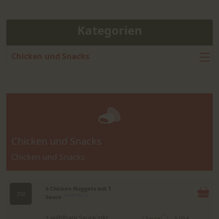
Kategorien
Chicken und Snacks
Chicken und Snacks
Chicken und Snacks
6 Chicken Nuggets mit 1
250
Sauce
1,2,3,4,5,A,C,G
1 wählbare Sauce inkl.
1 Sauce
5.00 €