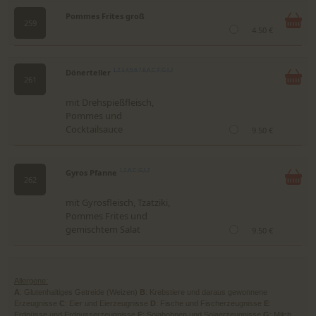
Pommes Frites groß
259
4.50 €
Dönerteller
1,2,3,4,5,6,7,8,A,C,F,G,I,J
261
mit Drehspießfleisch,
Pommes und
Cocktailsauce
9.50 €
Gyros Pfanne
1,2,A,C,G,I,J
262
mit Gyrosfleisch, Tzatziki,
Pommes Frites und
gemischtem Salat
9.50 €
Allergene:
A
: Glutenhaltiges Getreide (Weizen)
B
: Krebstiere und daraus gewonnene
Erzeugnisse
C
: Eier und Eierzeugnisse
D
: Fische und Fischerzeugnisse
E
:
Erdnüsse und Erdnusserzeugnisse
F
: Sojabohnen und Sojaerzeugnisse
G
: Milch