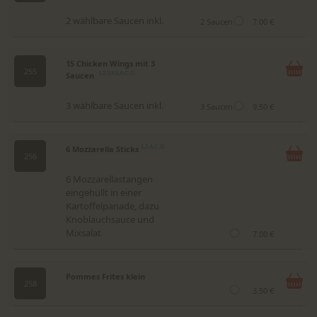
2 wählbare Saucen inkl.
2 Saucen
7.00 €
15 Chicken Wings mit 3
255
Saucen
1,2,3,4,5,A,C,G
3 wählbare Saucen inkl.
3 Saucen
9.50 €
6 Mozzarella Sticks
1,2,A,C,G
256
6 Mozzarellastangen
eingehüllt in einer
Kartoffelpanade, dazu
Knoblauchsauce und
Mixsalat
7.00 €
Pommes Frites klein
258
3.50 €