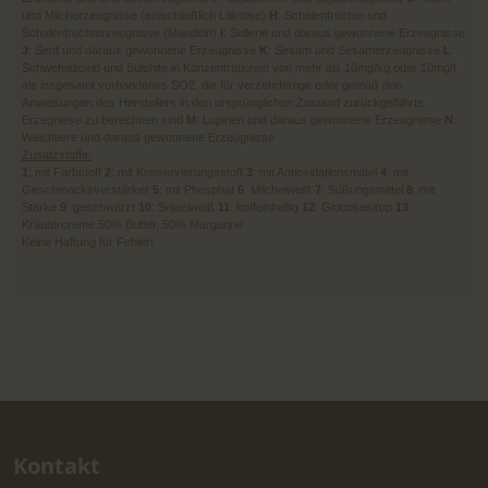
und Milcherzeugnisse (einschließlich Laktose)
H
: Schalenfrüchte und
Schalenfruchterzeugnisse (Mandeln)
I
: Sellerie und daraus gewonnene Erzeugnisse
J
: Senf und daraus gewonnene Erzeugnisse
K
: Sesam und Sesamerzeugnisse
L
:
Schwefeldioxid und Sulphite in Konzentrationen von mehr als 10mg/kg oder 10mg/l
als insgesamt vorhandenes SO2, die für verzehrfertige oder gemäß den
Anweisungen des Herstellers in den ursprünglichen Zustand zurückgeführte
Erzegnisse zu berechnen sind
M
: Lupinen und daraus gewonnene Erzeugnisse
N
:
Weichtiere und daraus gewonnene Erzeugnisse
Zusatzstoffe:
1
: mit Farbstoff
2
: mit Konservierungsstoff
3
: mit Antioxidationsmittel
4
: mit
Geschmacksverstärker
5
: mit Phosphat
6
: Milcheiweiß
7
: Süßungsmittel
8
: mit
Stärke
9
: geschwärzt
10
: Sojaeiweiß
11
: koffeinhaltig
12
: Glucosesirup
13
:
Kräutercreme 50% Butter, 50% Margarine
Keine Haftung für Fehler!
Kontakt