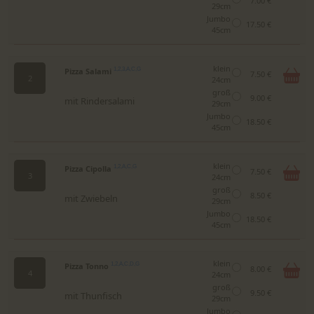
7.00 €
29cm
Jumbo
17.50 €
45cm
klein
Pizza Salami
1,2,3,A,C,G
7.50 €
2
24cm
groß
9.00 €
mit Rindersalami
29cm
Jumbo
18.50 €
45cm
klein
Pizza Cipolla
1,2,A,C,G
7.50 €
3
24cm
groß
8.50 €
mit Zwiebeln
29cm
Jumbo
18.50 €
45cm
klein
Pizza Tonno
1,2,A,C,D,G
8.00 €
4
24cm
groß
9.50 €
mit Thunfisch
29cm
Jumbo