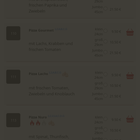
29cm
frischen Paprika und
Jumbo
21.50 €
Zwiebeln
45cm
klein
Pizza Gourmet
1,2,A,B,C,G
9.50 €
110
24cm
groß
10.50 €
mit Lachs, Krabben und
29cm
frischen Tomaten
Jumbo
21.50 €
45cm
klein
Pizza Lachs
1,2,A,B,C,G
9.50 €
111
24cm
groß
10.50 €
mit frischen Tomaten,
29cm
Zwiebeln und Knoblauch
Jumbo
21.50 €
45cm
Pizza Nuro
1,2,3,5,A,C,D,G
klein
9.50 €
113
24cm
groß
10.50 €
29cm
mit Spinat, Thunfisch,
Jumbo