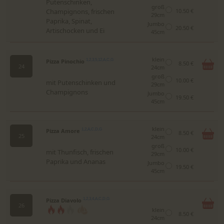
Putenschinken,
groß
Champignons, frischen
10.50 €
29cm
Paprika, Spinat,
Jumbo
20.50 €
Artischocken und Ei
45cm
klein
Pizza Pinochio
1,2,3,5,12,A,C,G
8.50 €
24
24cm
groß
10.00 €
mit Putenschinken und
29cm
Champignons
Jumbo
19.50 €
45cm
klein
Pizza Amore
1,2,A,C,D,G
8.50 €
25
24cm
groß
10.00 €
mit Thunfisch, frischen
29cm
Paprika und Ananas
Jumbo
19.50 €
45cm
Pizza Diavolo
1,2,3,4,A,C,D,G
26
klein
8.50 €
24cm