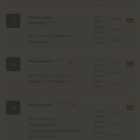
klein
Pizza Quattro
8.50 €
33
24cm
Formaggi
1,2,A,C,D,G
groß
10.00 €
29cm
mit vier verschiedenen
Jumbo
19.50 €
Käsesorten
45cm
klein
Pizza Tricolore
1,2,A,C,D,G
8.50 €
34
24cm
groß
10.00 €
mit Thunfisch, Paprika,
29cm
Spinat und Knoblauch
Jumbo
19.50 €
45cm
Pizza Speciale
1,2,3,5,12,A,C,G
35
klein
8.50 €
24cm
mit Thunfisch,
groß
Putenschinken,
10.00 €
29cm
Champignons, Rindersalami
Jumbo
20.50 €
und Knoblauch
45cm