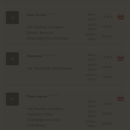
klein
Pizza Fitness
1,2,A,C,G
8.50 €
39
24cm
groß
mit frischen Tomaten,
10.50 €
29cm
Spinat, Broccoli,
Jumbo
20.50 €
Champignons und Salat
45cm
klein
Pizza Aloa
1,2,A,C,D,G
8.50 €
40
24cm
groß
10.00 €
mit Thunfisch und Ananas
29cm
Jumbo
19.50 €
45cm
Pizza Laguna
1,2,A,C,G
41
klein
8.50 €
24cm
mit frischen Tomaten,
groß
Peperoni, Mais,
10.50 €
29cm
Champignons und
Jumbo
20.50 €
Hirtenkäse
45cm