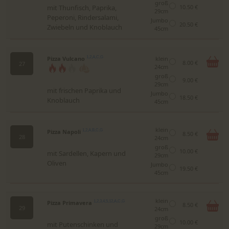
groß
mit Thunfisch, Paprika,
10.50 €
29cm
Peperoni, Rindersalami,
Jumbo
20.50 €
Zwiebeln und Knoblauch
45cm
Pizza Vulcano
1,2,A,C,G
klein
8.00 €
27
24cm
groß
9.00 €
29cm
mit frischen Paprika und
Jumbo
18.50 €
Knoblauch
45cm
klein
Pizza Napoli
1,2,A,B,C,G
8.50 €
28
24cm
groß
10.00 €
mit Sardellen, Kapern und
29cm
Oliven
Jumbo
19.50 €
45cm
klein
Pizza Primavera
1,2,3,4,5,12,A,C,G
8.50 €
29
24cm
groß
10.00 €
mit Putenschinken und
29cm