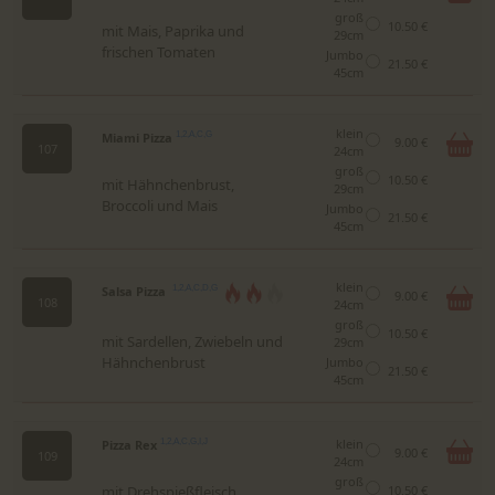
groß
10.50 €
mit Mais, Paprika und
29cm
frischen Tomaten
Jumbo
21.50 €
45cm
klein
Miami Pizza
1,2,A,C,G
9.00 €
107
24cm
groß
10.50 €
mit Hähnchenbrust,
29cm
Broccoli und Mais
Jumbo
21.50 €
45cm
klein
Salsa Pizza
1,2,A,C,D,G
9.00 €
108
24cm
groß
10.50 €
mit Sardellen, Zwiebeln und
29cm
Hähnchenbrust
Jumbo
21.50 €
45cm
klein
Pizza Rex
1,2,A,C,G,I,J
9.00 €
109
24cm
groß
mit Drehspießfleisch,
10.50 €