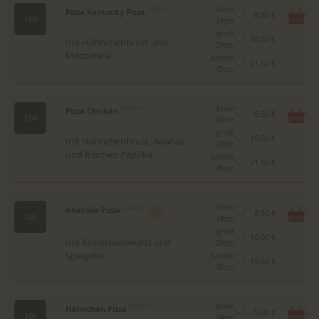
klein
Pizza Kentucky Pizza
1,2,A,C,G
8.50 €
103
24cm
groß
10.50 €
mit Hähnchenbrust und
29cm
Mozzarella
Jumbo
21.50 €
45cm
klein
Pizza Chicken
1,2,A,C,G
8.50 €
104
24cm
groß
10.50 €
mit Hähnchenbrust, Ananas
29cm
und frischen Paprika
Jumbo
21.50 €
45cm
klein
Anatolia Pizza
1,2,A,C,G
8.50 €
105
24cm
groß
10.00 €
mit Knoblauchwurst und
29cm
Spiegelei
Jumbo
19.50 €
45cm
klein
Hähnchen Pizza
1,2,A,C,G
9.00 €
106
24cm