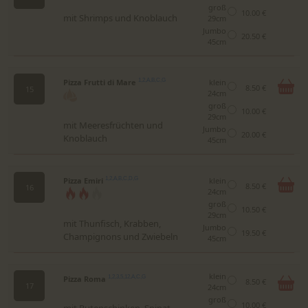
groß
10.00 €
mit Shrimps und Knoblauch
29cm
Jumbo
20.50 €
45cm
Pizza Frutti di Mare
1,2,A,B,C,G
klein
8.50 €
15
24cm
groß
10.00 €
29cm
mit Meeresfrüchten und
Jumbo
20.00 €
Knoblauch
45cm
Pizza Emiri
1,2,A,B,C,D,G
klein
8.50 €
16
24cm
groß
10.50 €
29cm
mit Thunfisch, Krabben,
Jumbo
19.50 €
Champignons und Zwiebeln
45cm
klein
Pizza Roma
1,2,3,5,12,A,C,G
8.50 €
17
24cm
groß
10.00 €