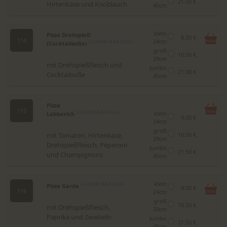
21.50 €
Hirtenkäse und Knoblauch
45cm
klein
Pizza Drehspieß
8.50 €
114
24cm
(Cocktailsoße)
1,2,3,4,5,6,7,8,A,C,F,G,I,J
groß
10.50 €
29cm
mit Drehspießfleisch und
Jumbo
21.00 €
Cocktailsoße
45cm
Pizza
115
klein
Lobberich
1,2,3,4,5,6,7,8,A,C,F,G,I,J
9.00 €
24cm
groß
mit Tomaten, Hirtenkäse,
10.50 €
29cm
Drehspießfleisch, Peperoni
Jumbo
21.50 €
und Champignons
45cm
klein
Pizza Garda
1,2,3,4,5,6,7,8,A,C,F,G,I,J
9.00 €
116
24cm
groß
10.50 €
mit Drehspießfleisch,
29cm
Paprika und Zwiebeln
Jumbo
21.50 €
45cm