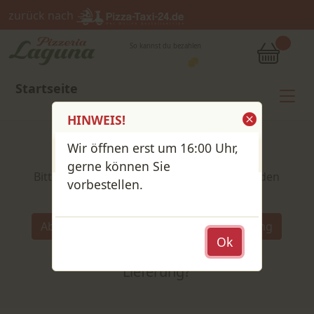
zurück nach
So kannst du bezahlen
Startseite
HINWEIS!
Wir öffnen erst um 16:00 Uhr,
Shop / Speisekarte
gerne können Sie
Bitte wähle deine Produkte und lege sie in den
vorbestellen.
Warenkorb
Wähle:
Abholung
Lieferung
Abholung
Ok
oder
Lieferung?