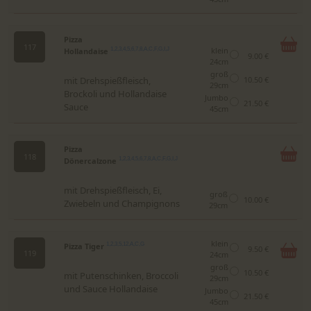
Pizza
117
klein
Hollandaise
1,2,3,4,5,6,7,8,A,C,F,G,I,J
9.00 €
24cm
groß
mit Drehspießfleisch,
10.50 €
29cm
Brockoli und Hollandaise
Jumbo
21.50 €
Sauce
45cm
Pizza
118
Dönercalzone
1,2,3,4,5,6,7,8,A,C,F,G,I,J
mit Drehspießfleisch, Ei,
groß
10.00 €
Zwiebeln und Champignons
29cm
klein
Pizza Tiger
1,2,3,5,12,A,C,G
9.50 €
119
24cm
groß
10.50 €
mit Putenschinken, Broccoli
29cm
und Sauce Hollandaise
Jumbo
21.50 €
45cm