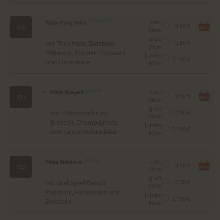
klein
Pizza Polly Teks
1,2,3,4,A,C,D,G
9.50 €
120
24cm
groß
mit Thunfisch, Zwiebeln,
10.50 €
29cm
Peperoni, frischen Tomaten
Jumbo
21.50 €
und Hirtenkäse
45cm
klein
Pizza Breyell
1,2,A,C,G
9.50 €
121
24cm
groß
mit Hähnchenbrust,
10.50 €
29cm
Broccoli, Champignons
Jumbo
21.50 €
und Sauce Hollandaise
45cm
klein
Pizza Niedeck
12,A,C,G
9.50 €
122
24cm
groß
mit Drehspießfleisch,
10.50 €
29cm
Peperoni, Hirtenkäse und
Jumbo
21.50 €
Zwiebeln
45cm