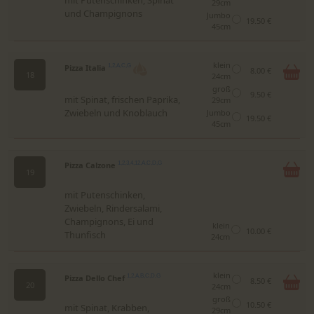
mit Putenschinken, Spinat
29cm
und Champignons
Jumbo
19.50 €
45cm
klein
Pizza Italia
1,2,A,C,G
8.00 €
18
24cm
groß
9.50 €
mit Spinat, frischen Paprika,
29cm
Zwiebeln und Knoblauch
Jumbo
19.50 €
45cm
Pizza Calzone
1,2,3,4,12,A,C,D,G
19
mit Putenschinken,
Zwiebeln, Rindersalami,
Champignons, Ei und
klein
10.00 €
Thunfisch
24cm
klein
Pizza Dello Chef
1,2,A,B,C,D,G
8.50 €
20
24cm
groß
10.50 €
mit Spinat, Krabben,
29cm