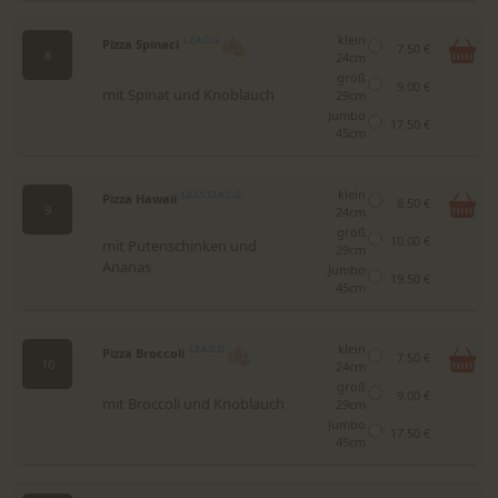
klein
Pizza Spinaci
1,2,A,C,G
7.50 €
8
24cm
groß
9.00 €
mit Spinat und Knoblauch
29cm
Jumbo
17.50 €
45cm
klein
Pizza Hawaii
1,2,3,5,12,A,C,G,
8.50 €
9
24cm
groß
10.00 €
mit Putenschinken und
29cm
Ananas
Jumbo
19.50 €
45cm
klein
Pizza Broccoli
1,2,A,C,G
7.50 €
10
24cm
groß
9.00 €
mit Broccoli und Knoblauch
29cm
Jumbo
17.50 €
45cm