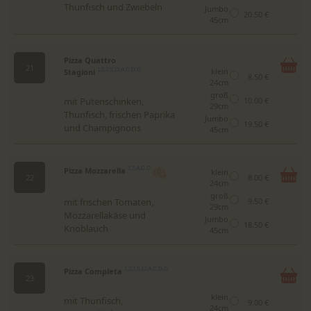
Thunfisch und Zwiebeln
Jumbo
20.50 €
45cm
Pizza Quattro
21
klein
Stagioni
1,2,3,5,12,A,C,D,G
8.50 €
24cm
groß
mit Putenschinken,
10.00 €
29cm
Thunfisch, frischen Paprika
Jumbo
19.50 €
und Champignons
45cm
Pizza Mozzarella
1,2,A,C,G
klein
22
8.00 €
24cm
groß
mit frischen Tomaten,
9.50 €
29cm
Mozzarellakäse und
Jumbo
18.50 €
Knoblauch
45cm
Pizza Completa
1,2,3,5,12,A,C,D,G
23
klein
mit Thunfisch,
9.00 €
24cm