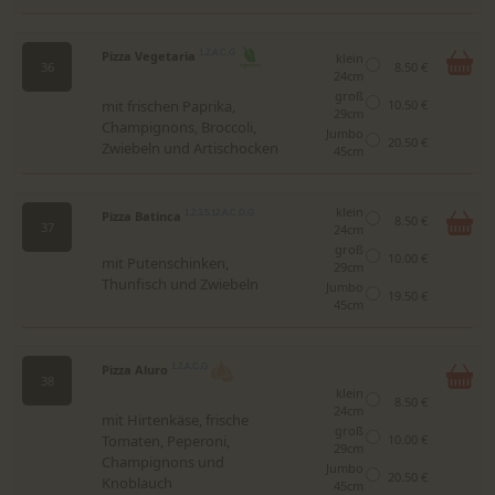
Pizza Vegetaria
1,2,A,C,G
klein
36
8.50 €
24cm
groß
mit frischen Paprika,
10.50 €
29cm
Champignons, Broccoli,
Jumbo
20.50 €
Zwiebeln und Artischocken
45cm
klein
Pizza Batinca
1,2,3,5,12,A,C,D,G
8.50 €
37
24cm
groß
10.00 €
mit Putenschinken,
29cm
Thunfisch und Zwiebeln
Jumbo
19.50 €
45cm
Pizza Aluro
1,2,A,C,G
38
klein
8.50 €
24cm
mit Hirtenkäse, frische
groß
Tomaten, Peperoni,
10.00 €
29cm
Champignons und
Jumbo
20.50 €
Knoblauch
45cm