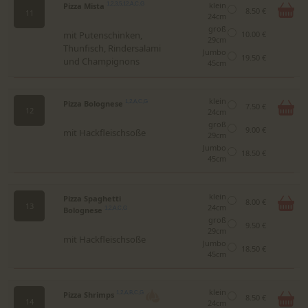
klein
Pizza Mista
1,2,3,5,12,A,C,G
8.50 €
11
24cm
groß
mit Putenschinken,
10.00 €
29cm
Thunfisch, Rindersalami
Jumbo
19.50 €
und Champignons
45cm
klein
Pizza Bolognese
1,2,A,C,G
7.50 €
12
24cm
groß
9.00 €
mit Hackfleischsoße
29cm
Jumbo
18.50 €
45cm
klein
Pizza Spaghetti
8.00 €
13
24cm
Bolognese
1,2,A,C,G
groß
9.50 €
29cm
mit Hackfleischsoße
Jumbo
18.50 €
45cm
klein
Pizza Shrimps
1,2,A,B,C,G
8.50 €
14
24cm