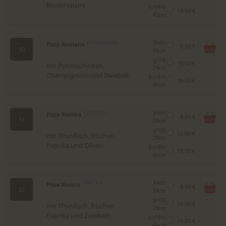
Rindersalami
Jumbo
19.50 €
45cm
klein
Pizza Romana
1,2,3,4,5,12,A,C,G
8.50 €
30
24cm
groß
10.00 €
mit Putenschinken,
29cm
Champignons und Zwiebeln
Jumbo
19.50 €
45cm
klein
Pizza Rustica
1,2,3,7,A,C,G
8.50 €
31
24cm
groß
10.00 €
mit Thunfisch, frischen
29cm
Paprika und Oliven
Jumbo
19.50 €
45cm
klein
Pizza Riviera
1,2,A,C,D,G
8.50 €
32
24cm
groß
10.00 €
mit Thunfisch, frischen
29cm
Paprika und Zwiebeln
Jumbo
19.50 €
45cm