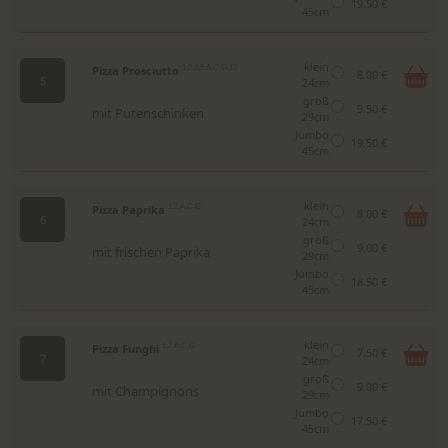
19.50 €
45cm
klein
Pizza Prosciutto
1,2,3,5,A,C,G,12
8.00 €
5
24cm
groß
9.50 €
mit Putenschinken
29cm
Jumbo
19.50 €
45cm
klein
Pizza Paprika
1,2,A,C,G
8.00 €
6
24cm
groß
9.00 €
mit frischen Paprika
29cm
Jumbo
18.50 €
45cm
klein
Pizza Funghi
1,2,A,C,G
7.50 €
7
24cm
groß
9.00 €
mit Champignons
29cm
Jumbo
17.50 €
45cm