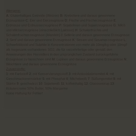
Allergene:
A
: Glutenhaltiges Getreide (Weizen)
B
: Krebstiere und daraus gewonnene
Erzeugnisse
C
: Eier und Eierzeugnisse
D
: Fische und Fischerzeugnisse
E
:
Erdnüsse und Erdnusserzeugnisse
F
: Sojabohnen und Sojaerzeugnisse
G
: Milch
und Milcherzeugnisse (einschließlich Laktose)
H
: Schalenfrüchte und
Schalenfruchterzeugnisse (Mandeln)
I
: Sellerie und daraus gewonnene Erzeugnisse
J
: Senf und daraus gewonnene Erzeugnisse
K
: Sesam und Sesamerzeugnisse
L
:
Schwefeldioxid und Sulphite in Konzentrationen von mehr als 10mg/kg oder 10mg/l
als insgesamt vorhandenes SO2, die für verzehrfertige oder gemäß den
Anweisungen des Herstellers in den ursprünglichen Zustand zurückgeführte
Erzegnisse zu berechnen sind
M
: Lupinen und daraus gewonnene Erzeugnisse
N
:
Weichtiere und daraus gewonnene Erzeugnisse
Zusatzstoffe:
1
: mit Farbstoff
2
: mit Konservierungsstoff
3
: mit Antioxidationsmittel
4
: mit
Geschmacksverstärker
5
: mit Phosphat
6
: Milcheiweiß
7
: Süßungsmittel
8
: mit
Stärke
9
: geschwärzt
10
: Sojaeiweiß
11
: koffeinhaltig
12
: Glucosesirup
13
:
Kräutercreme 50% Butter, 50% Margarine
Keine Haftung für Fehler!