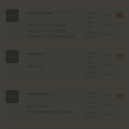
klein
Pizza Capricciosa
1,2,3,5,12,A,C,D,G
8.50 €
41a
24cm
groß
mit Thunfisch, frischen
10.50 €
29cm
Paprika, Putenschinken,
Jumbo
20.50 €
Zwiebeln und Champignons
45cm
klein
Pizza Gyros
1,2,A,C,G,I,J
8.50 €
101
24cm
groß
10.00 €
mit Gyros
29cm
Jumbo
19.50 €
45cm
klein
Pizza Pastirma
1,2,3,A,C,G
8.50 €
102
24cm
groß
10.50 €
mit Pastirma,
29cm
Parmesankäse und Rucola
Jumbo
20.50 €
45cm