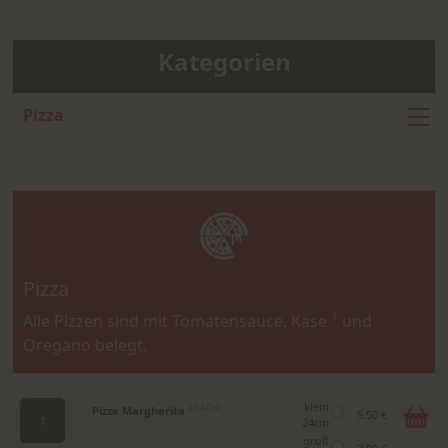
Kategorien
Pizza
Pizza
1
Alle Pizzen sind mit Tomatensauce, Käse
und
Oregano belegt.
klein
Pizza Margherita
1,2,A,C,G
5.50 €
1
24cm
groß