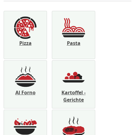
Pizza
Pasta
Al Forno
Kartoffel -
Gerichte